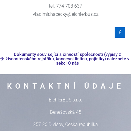
tel. 774 708 637
vladimir.hacecky@eichlerbus.cz
Dokumenty související s činností společnosti (výpisy z
živnostenského rejstříku, koncesní listinu, pojistky) naleznete v
sekci O nás
KONTAKTNÍ ÚDAJE
EichlerBUS s.r.o.
Benešovská 45
257 26 Divišov, Česká republika