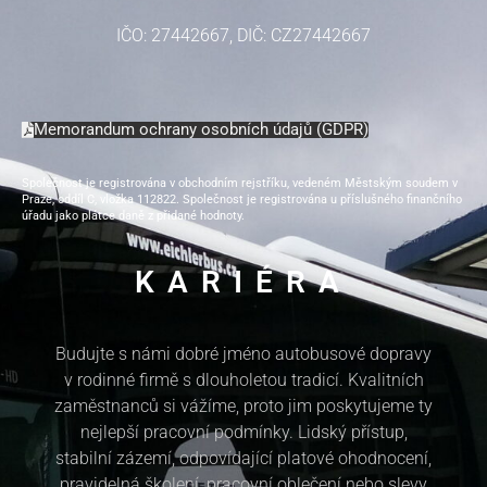
IČO: 27442667, DIČ: CZ27442667
Memorandum ochrany osobních údajů (GDPR)
Společnost je registrována v obchodním rejstříku, vedeném Městským soudem v
Praze, oddíl C, vložka 112822.
Společnost je registrována u příslušného finančního
úřadu jako plátce daně z přidané hodnoty.
KARIÉRA
Budujte s námi dobré jméno autobusové dopravy
v rodinné firmě s dlouholetou tradicí. Kvalitních
zaměstnanců si vážíme, proto jim poskytujeme ty
nejlepší pracovní podmínky. Lidský přístup,
stabilní zázemí, odpovídající platové ohodnocení,
pravidelná školení, pracovní oblečení nebo slevy