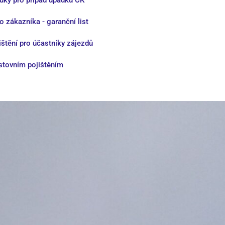
ruky pro případ úpadku CK
o zákazníka - garanční list
ištění pro účastníky zájezdů
stovním pojištěním