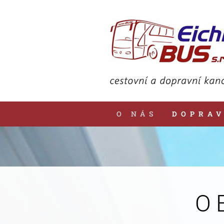
O NÁS
DOPRA
O E