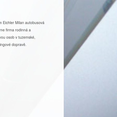
m Eichler Milan autobusová
me firma rodinná a
vou osob v tuzemské,
mingové dopravě.