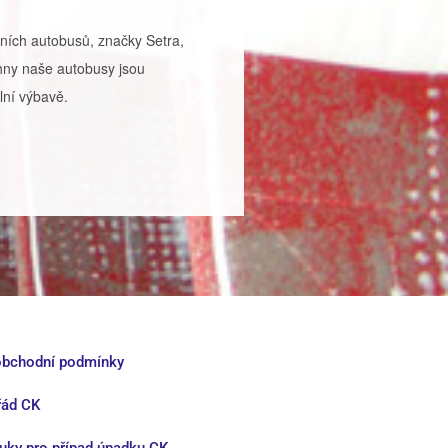
ích autobusů, značky Setra,
ny naše autobusy jsou
lní výbavě.
bchodní podmínky
řád CK