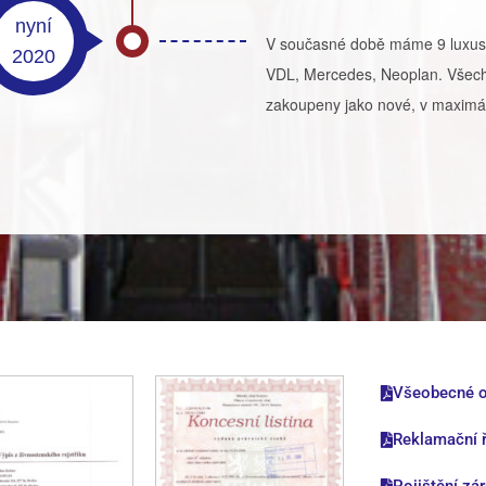
nyní
V současné době máme 9 luxusn
2020
VDL, Mercedes, Neoplan. Všech
zakoupeny jako nové, v maximá
Všeobecné o
Reklamační 